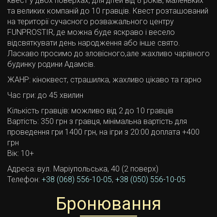
квест у двох поверхах, для дітей від 8 років, маленьких
та великих компаній до 10 гравців. Квест розташований
на території сучасного розважального центру
FUNPROSTIR, де можна буде яскраво і весело
відсвяткувати день народження або інше свято.
Ласкаво просимо до зловісного,але жахливо чарівного
будинку родини Адамсів.
ЖАНР: кіноквест, страшилка, жахливо цікаво та гарно
Час гри: до 45 хвилин
Кількість гравців:
можливо від 2 до 10 гравців
Вартість:
350 грн з гравця, мінімальна вартість для
проведення гри 1400 грн, на ігри з 20:00 доплата +400
грн
Вік:
10+
Адреса:
вул. Маріупольська, 40 (2 поверх)
Телефон:
+38 (068) 556-10-05
,
+38 (050) 556-10-05
Бронювання